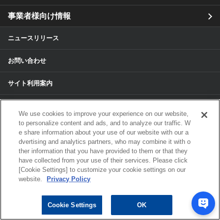
事業者様向け情報
ニュースリリース
お問い合わせ
サイト利用案内
個人情報保護方針
We use cookies to improve your experience on our website,
to personalize content and ads, and to analyze our traffic. W
個人情報のお取扱いについて
e share information about your use of our website with our a
dvertising and analytics partners, who may combine it with o
ther information that you have provided to them or that they
各種サービスの個人情報保護方針
have collected from your use of their services. Please click
[Cookie Settings] to customize your cookie settings on our
サイトマップ
website.
Privacy Policy
© 2024 ALPS ALPINE CO, LTD./ALPINE
Cookie Settings
OK
ELECTRONICS MARKETING, INC. ALL RIGHTS RESERVED.