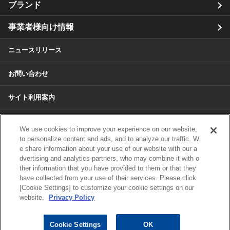
ブランド
事業者様向け情報
ニュースリリース
お問い合わせ
サイト利用案内
個人情報保護方針
We use cookies to improve your experience on our website,
to personalize content and ads, and to analyze our traffic. W
個人情報のお取扱いについて
e share information about your use of our website with our a
dvertising and analytics partners, who may combine it with o
各種サービスの個人情報保護方針
ther information that you have provided to them or that they
have collected from your use of their services. Please click
[Cookie Settings] to customize your cookie settings on our
サイトマップ
website.
Privacy Policy
© 2024 ALPS ALPINE CO, LTD./ALPINE
Cookie Settings
OK
ELECTRONICS MARKETING, INC. ALL RIGHTS RESERVED.