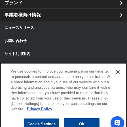
ブランド
事業者様向け情報
ニュースリリース
お問い合わせ
サイト利用案内
個人情報保護方針
We use cookies to improve your experience on our website,
to personalize content and ads, and to analyze our traffic. W
個人情報のお取扱いについて
e share information about your use of our website with our a
dvertising and analytics partners, who may combine it with o
各種サービスの個人情報保護方針
ther information that you have provided to them or that they
have collected from your use of their services. Please click
[Cookie Settings] to customize your cookie settings on our
サイトマップ
website.
Privacy Policy
© 2024 ALPS ALPINE CO, LTD./ALPINE
Cookie Settings
OK
ELECTRONICS MARKETING, INC. ALL RIGHTS RESERVED.