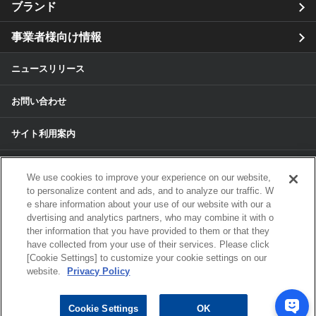
ブランド
事業者様向け情報
ニュースリリース
お問い合わせ
サイト利用案内
個人情報保護方針
We use cookies to improve your experience on our website,
to personalize content and ads, and to analyze our traffic. W
個人情報のお取扱いについて
e share information about your use of our website with our a
dvertising and analytics partners, who may combine it with o
各種サービスの個人情報保護方針
ther information that you have provided to them or that they
have collected from your use of their services. Please click
[Cookie Settings] to customize your cookie settings on our
サイトマップ
website.
Privacy Policy
© 2024 ALPS ALPINE CO, LTD./ALPINE
Cookie Settings
OK
ELECTRONICS MARKETING, INC. ALL RIGHTS RESERVED.