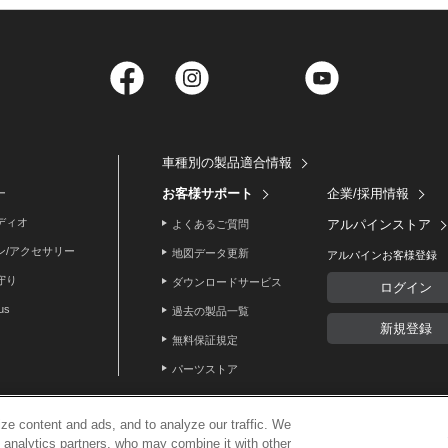
Facebook
Instagram
Twitter
YouTube
車種別の製品適合情報
お客様サポート
企業/採用情報
ー
ディオ
アルパインストア
よくあるご質問
ン/アクセサリー
地図データ更新
アルパインお客様登録
守り
ダウンロードサービス
ログイン
lus
過去の製品一覧
新規登録
無料保証規定
パーツストア
ze content and ads, and to analyze our traffic. We
d analytics partners, who may combine it with other