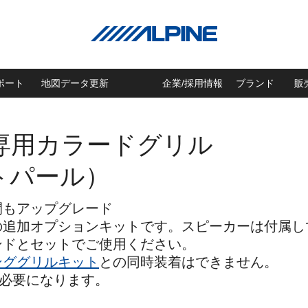
ポート
地図データ更新
企業/採用情報
ブランド
販
専用カラードグリル
トパール）
間もアップグレード
の追加オプションキットです。スピーカーは付属し
ドとセットでご使用ください。
ンググリルキット
との同時装着はできません。
が必要になります。