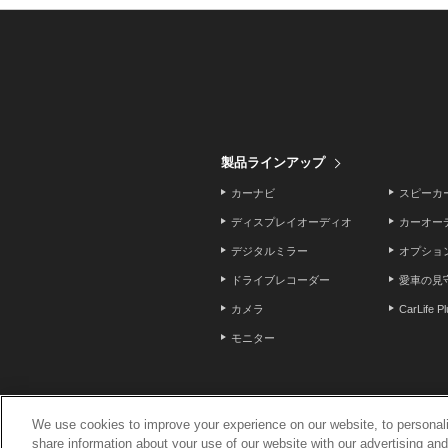
製品ラインアップ
カーナビ
スピーカ
ディスプレイオーディオ
カーオー
デジタルミラー
オプショ
ドライブレコーダー
愛車の見
カメラ
CarLife P
モニター
We use cookies to improve your experience on our website, to personali
share information about your use of our website with our advertising an