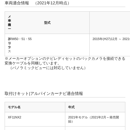
車両適合情報 （2021年12月時点）
メ
ー
車
型式
カ
種
ー
ト
プ
ZVW50・51・55
2015年(H27)12月 ～ 202
ヨ
リ
タ
ウ
ス
※メーカーオプションのナビレディセットのバックカメラを接続できる
変換ケーブルを同梱しています。
（パノラミックビューには対応していません）
取付けキット|アルパインカーナビ適合情報
モデル名
年式
XF11NX2
2021年モデル（2021年2月～発売開
始）