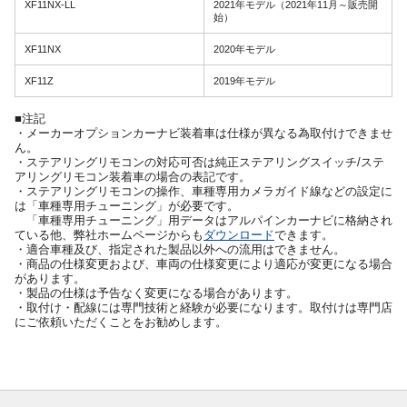
XF11NX-LL
2021年モデル（2021年11月～販売開
始）
XF11NX
2020年モデル
XF11Z
2019年モデル
■注記
・メーカーオプションカーナビ装着車は仕様が異なる為取付けできませ
ん。
・ステアリングリモコンの対応可否は純正ステアリングスイッチ/ステ
アリングリモコン装着車の場合の表記です。
・ステアリングリモコンの操作、車種専用カメラガイド線などの設定に
は「車種専用チューニング」が必要です。
「車種専用チューニング」用データはアルパインカーナビに格納され
ている他、弊社ホームページからも
ダウンロード
できます。
・適合車種及び、指定された製品以外への流用はできません。
・商品の仕様変更および、車両の仕様変更により適応が変更になる場合
があります。
・製品の仕様は予告なく変更になる場合があります。
・取付け・配線には専門技術と経験が必要になります。取付けは専門店
にご依頼いただくことをお勧めします。