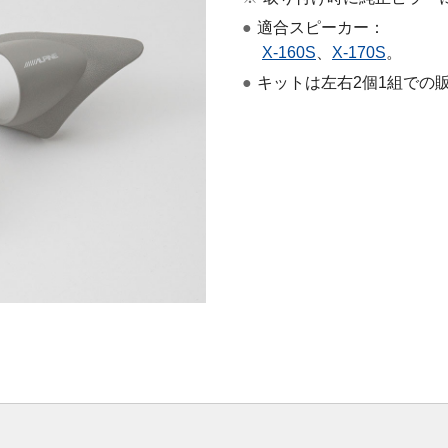
●
適合スピーカー：
X-160S
、
X-170S
。
●
キットは左右2個1組での