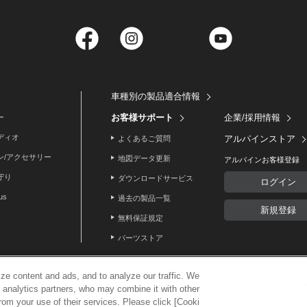
Facebook
Instagram
Twitter
YouTube
車種別の製品適合情報
お客様サポート
企業/採用情報
ー
ディオ
アルパインストア
よくあるご質問
ン/アクセサリー
地図データ更新
アルパインお客様登録
守り
ダウンロードサービス
ログイン
lus
過去の製品一覧
新規登録
無料保証規定
パーツストア
ze content and ads, and to analyze our traffic. We
d analytics partners, who may combine it with other
利用案内
rom your use of their services. Please click [Cooki