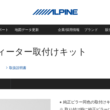
ポート
地図データ更新
企業/採用情報
ブランド
販
ツィーター取付けキット
取扱説明書
●
純正ピラー同色の取付け
※
取り付け時に純正ピラー