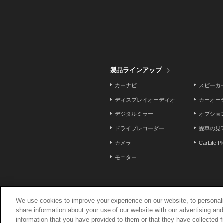
製品ラインアップ
カーナビ
スピーカ
ディスプレイオーディオ
カーオー
デジタルミラー
オプショ
ドライブレコーダー
愛車の見
カメラ
CarLife P
モニター
We use cookies to improve your experience on our website, to personali
share information about your use of our website with our advertising an
ニュースリリース
お問い合わせ
サイト
information that you have provided to them or that they have collected f