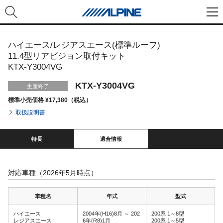
ハイエース/レジアスエース(標準ルーフ)
11.4型リアビジョン取付キット
KTX-Y3004VG
KTX-Y3004VG
生産終了
標準小売価格 ¥17,380（税込）
取扱説明書
特長
適合情報
対応車種（2026年5月時点）
車種名
年式
型式
ハイエース
2004年(H16)8月 ～ 202
200系 1～8型
レジアスエース
6年(R8)1月
200系 1～5型