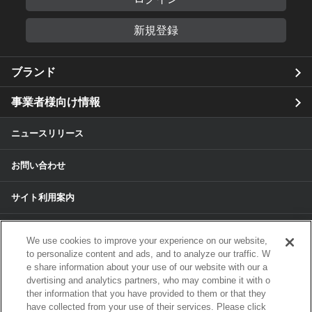
新規登録
ブランド
事業者様向け情報
ニュースリリース
お問い合わせ
サイト利用案内
個人情報保護方針
We use cookies to improve your experience on our website,
to personalize content and ads, and to analyze our traffic. W
個人情報のお取扱いについて
e share information about your use of our website with our a
dvertising and analytics partners, who may combine it with o
各種サービスの個人情報保護方針
ther information that you have provided to them or that they
have collected from your use of their services. Please click