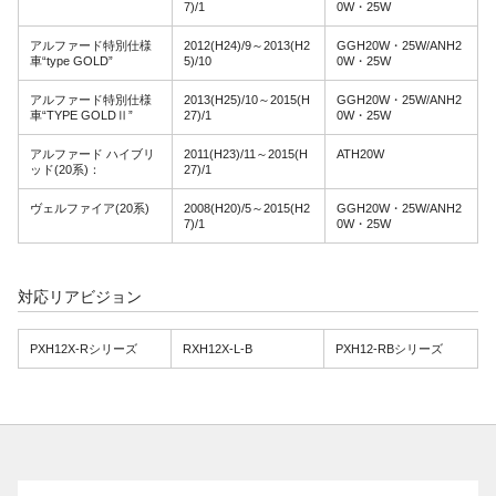
7)/1
0W・25W
アルファード特別仕様
2012(H24)/9～2013(H2
GGH20W・25W/ANH2
車“type GOLD”
5)/10
0W・25W
アルファード特別仕様
2013(H25)/10～2015(H
GGH20W・25W/ANH2
車“TYPE GOLDⅡ”
27)/1
0W・25W
アルファード ハイブリ
2011(H23)/11～2015(H
ATH20W
ッド(20系)：
27)/1
ヴェルファイア(20系)
2008(H20)/5～2015(H2
GGH20W・25W/ANH2
7)/1
0W・25W
対応リアビジョン
PXH12X-Rシリーズ
RXH12X-L-B
PXH12-RBシリーズ