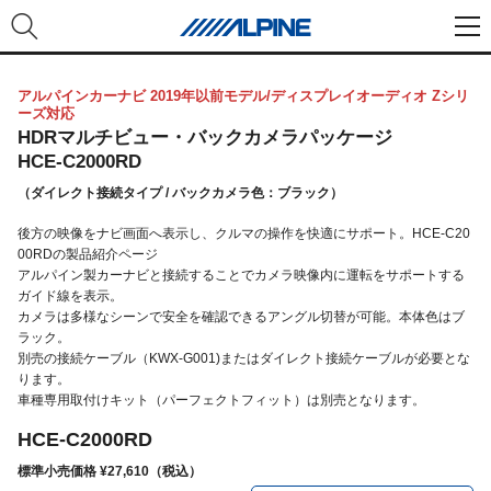
アルパインカーナビ 2019年以前モデル/ディスプレイオーディオ Zシリ
ーズ対応
HDRマルチビュー・バックカメラパッケージ
HCE-C2000RD
（ダイレクト接続タイプ / バックカメラ色：ブラック）
後方の映像をナビ画面へ表示し、クルマの操作を快適にサポート。HCE-C20
00RDの製品紹介ページ
アルパイン製カーナビと接続することでカメラ映像内に運転をサポートする
ガイド線を表示。
カメラは多様なシーンで安全を確認できるアングル切替が可能。本体色はブ
ラック。
別売の接続ケーブル（KWX-G001)またはダイレクト接続ケーブルが必要とな
ります。
車種専用取付けキット（パーフェクトフィット）は別売となります。
HCE-C2000RD
標準小売価格 ¥27,610（税込）