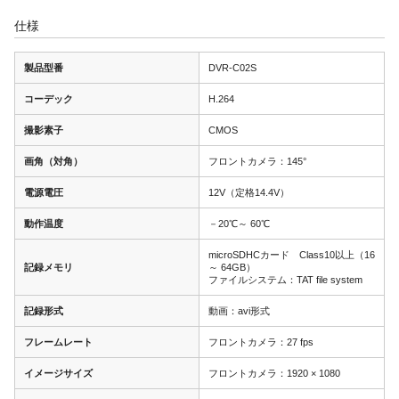
仕様
製品型番
DVR-C02S
コーデック
H.264
撮影素子
CMOS
画角（対角）
フロントカメラ：145°
電源電圧
12V（定格14.4V）
動作温度
－20℃～ 60℃
microSDHCカード Class10以上（16
記録メモリ
～ 64GB）
ファイルシステム：TAT file system
記録形式
動画：avi形式
フレームレート
フロントカメラ：27 fps
イメージサイズ
フロントカメラ：1920 × 1080