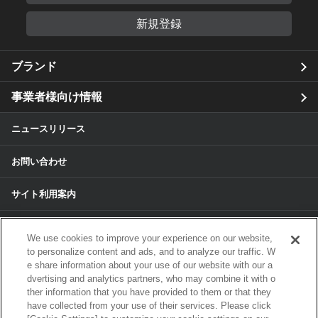
新規登録
ブランド
事業者様向け情報
ニュースリリース
お問い合わせ
サイト利用案内
個人情報保護方針
We use cookies to improve your experience on our website,
to personalize content and ads, and to analyze our traffic. W
個人情報のお取扱いについて
e share information about your use of our website with our a
dvertising and analytics partners, who may combine it with o
ther information that you have provided to them or that they
各種サービスの個人情報保護方針
have collected from your use of their services. Please click