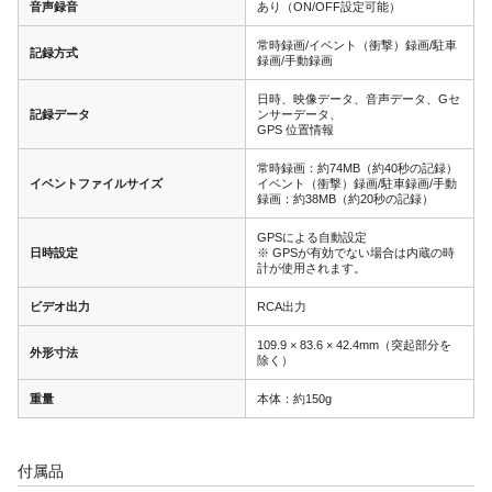
音声録音
あり（ON/OFF設定可能）
常時録画/イベント（衝撃）録画/駐車
記録方式
録画/手動録画
日時、映像データ、音声データ、Gセ
記録データ
ンサーデータ、
GPS 位置情報
常時録画：約74MB（約40秒の記録）
イベントファイルサイズ
イベント（衝撃）録画/駐車録画/手動
録画：約38MB（約20秒の記録）
GPSによる自動設定
日時設定
※ GPSが有効でない場合は内蔵の時
計が使用されます。
ビデオ出力
RCA出力
109.9 × 83.6 × 42.4mm（突起部分を
外形寸法
除く）
重量
本体：約150g
付属品