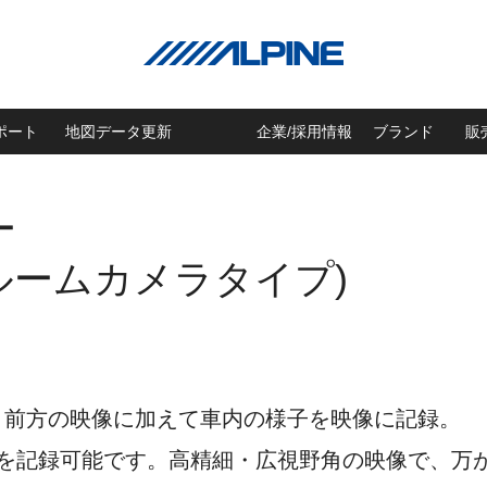
ポート
地図データ更新
企業/採用情報
ブランド
販
ー
ルームカメラタイプ)
、前方の映像に加えて車内の様子を映像に記録。
像を記録可能です。高精細・広視野角の映像で、万