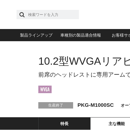
製品ラインアップ
車種別の製品適合情報
お客様サ
10.2型WVGAリ
前席のヘッドレストに専用アームで
PKG-M1000SC
オー
生産終了
特長
主な機能