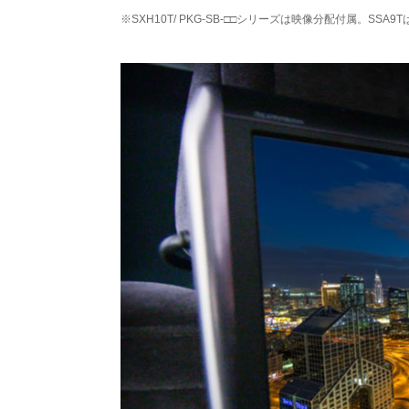
※SXH10T/ PKG-SB-□□シリーズは映像分配付属。S