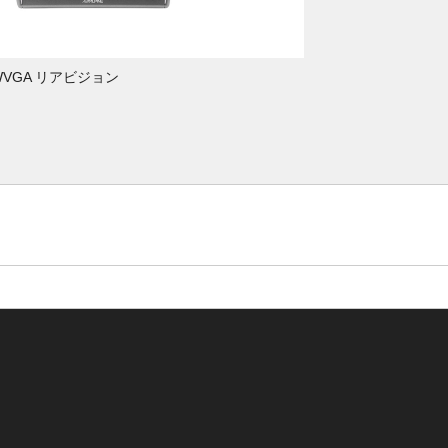
WVGA リアビジョン
10.1型WXGA
台パック）