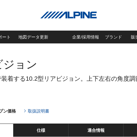
ポート
地図データ更新
企業/採用情報
ブランド
販
アビジョン
装着する10.2型リアビジョン。上下左右の角度
プン価格
取扱説明書
仕様
適合情報