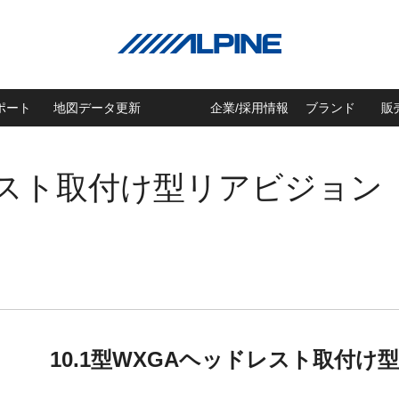
ポート
地図データ更新
企業/採用情報
ブランド
販
レスト取付け型リアビジョン
10.1型WXGAヘッドレスト取付け