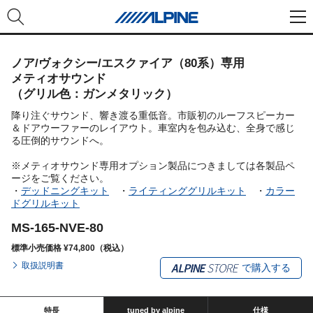
ノア/ヴォクシー/エスクァイア（80系）専用
メティオサウンド
（グリル色：ガンメタリック）
降り注ぐサウンド、響き渡る重低音。市販初のルーフスピーカー
＆ドアウーファーのレイアウト。車室内を包み込む、全身で感じ
る圧倒的サウンドへ。
※メティオサウンド専用オプション製品につきましては各製品ペ
ージをご覧ください。
・
デッドニングキット
・
ライティンググリルキット
・
カラー
ドグリルキット
MS-165-NVE-80
標準小売価格 ¥74,800（税込）
取扱説明書
で購入する
特長
tuned by alpine
仕様