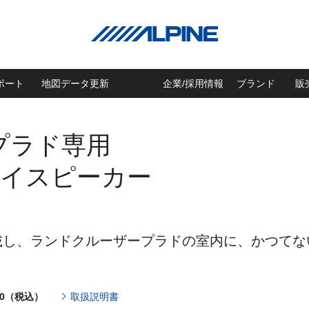
ポート
地図データ更新
企業/採用情報
ブランド
販
プラド専用
ェイスピーカー
し、ランドクルーザープラドの室内に、かつてない
50（税込）
取扱説明書