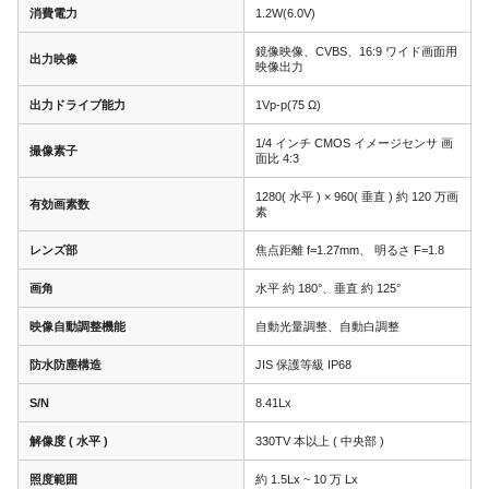
消費電力
1.2W(6.0V)
鏡像映像、CVBS、16:9 ワイド画面用
出力映像
映像出力
出力ドライブ能力
1Vp-p(75 Ω)
1/4 インチ CMOS イメージセンサ 画
撮像素子
面比 4:3
1280( 水平 ) × 960( 垂直 ) 約 120 万画
有効画素数
素
レンズ部
焦点距離 f=1.27mm、 明るさ F=1.8
画角
水平 約 180°、垂直 約 125°
映像自動調整機能
自動光量調整、自動白調整
防水防塵構造
JIS 保護等級 IP68
S/N
8.41Lx
解像度 ( 水平 )
330TV 本以上 ( 中央部 )
照度範囲
約 1.5Lx ~ 10 万 Lx