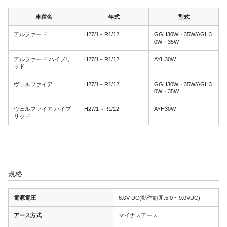
車種名
年式
型式
アルファード
H27/1～R1/12
GGH30W・35W/AGH3
0W・35W
アルファード ハイブリ
H27/1～R1/12
AYH30W
ッド
ヴェルファイア
H27/1～R1/12
GGH30W・35W/AGH3
0W・35W
ヴェルファイア ハイブ
H27/1～R1/12
AYH30W
リッド
規格
電源電圧
6.0V DC(動作範囲:5.0 ~ 9.0VDC)
アース方式
マイナスアース