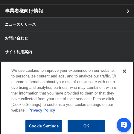
事業者様向け情報
ニュースリリース
お問い合わせ
サイト利用案内
個人情報保護方針
We use cookies to improve your experience on our website,
to personalize content and ads, and to analyze our traffic. W
個人情報のお取扱いについて
e share information about your use of our website with our a
dvertising and analytics partners, who may combine it with o
ther information that you have provided to them or that they
各種サービスの個人情報保護方針
have collected from your use of their services. Please click
[Cookie Settings] to customize your cookie settings on our
サイトマップ
website.
Privacy Policy
© 2024 ALPS ALPINE CO, LTD./ALPINE
Cookie Settings
OK
ELECTRONICS MARKETING, INC. ALL RIGHTS RESERVED.