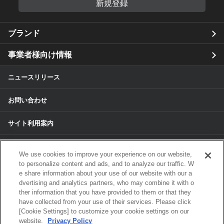
新規登録
ブランド
事業者様向け情報
ニュースリリース
お問い合わせ
サイト利用案内
個人情報保護方針
We use cookies to improve your experience on our website,
to personalize content and ads, and to analyze our traffic. W
個人情報のお取扱いについて
e share information about your use of our website with our a
dvertising and analytics partners, who may combine it with o
ther information that you have provided to them or that they
各種サービスの個人情報保護方針
have collected from your use of their services. Please click
[Cookie Settings] to customize your cookie settings on our
サイトマップ
website.
Privacy Policy