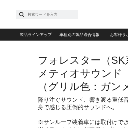
製品ラインアップ
車種別の製品適合情報
お客様サ
フォレスター（SK
メティオサウンド
（グリル色：ガン
降り注ぐサウンド、響き渡る重低
身で感じる圧倒的サウンドへ。
※サンルーフ装着車には取付けで