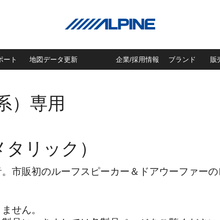
ポート
地図データ更新
企業/採用情報
ブランド
販
系）専用
メタリック）
音。市販初のルーフスピーカー＆ドアウーファーの
きません。