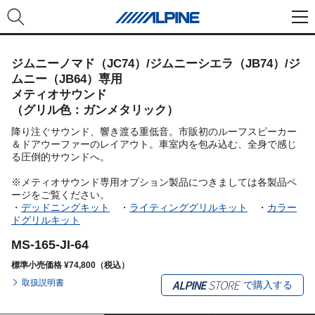
ジムニーノマド（JC74）/ジムニーシエラ（JB74）/ジ
ムニー（JB64）専用
メティオサウンド
（グリル色：ガンメタリック）
降り注ぐサウンド、響き渡る重低音。市販初のルーフスピーカー
＆ドアウーファーのレイアウト。車室内を包み込む、全身で感じ
る圧倒的サウンドへ。
※メティオサウンド専用オプション製品につきましては各製品ペ
ージをご覧ください。
・
デッドニングキット
・
ライティンググリルキット
・
カラー
ドグリルキット
MS-165-JI-64
標準小売価格 ¥74,800（税込）
取扱説明書
で購入する