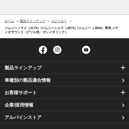
ホーム
製品ラインアップ
スピーカー
ジムニーノマド（JC74）/ジムニーシエラ（JB74）/ジムニー（JB64）専用 メテ
ィオサウンド（グリル色：ガンメタリック）
Facebook
Instagram
Twitter
YouTube
製品ラインアップ
車種別の製品適合情報
お客様サポート
企業/採用情報
アルパインストア