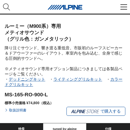
ルーミー（M900系）専用
メティオサウンド
（グリル色：ガンメタリック）
降り注ぐサウンド、響き渡る重低音。市販初のルーフスピーカー
＆ドアウーファーのレイアウト。車室内を包み込む、全身で感じ
る圧倒的サウンドへ。
※メティオサウンド専用オプション製品につきましては各製品ペ
ージをご覧ください。
・
デッドニングキット
・
ライティンググリルキット
・
カラー
ドグリルキット
MS-165-RO-900-L
標準小売価格 ¥74,800（税込）
取扱説明書
で購入する
特長
tuned by alpine
仕様