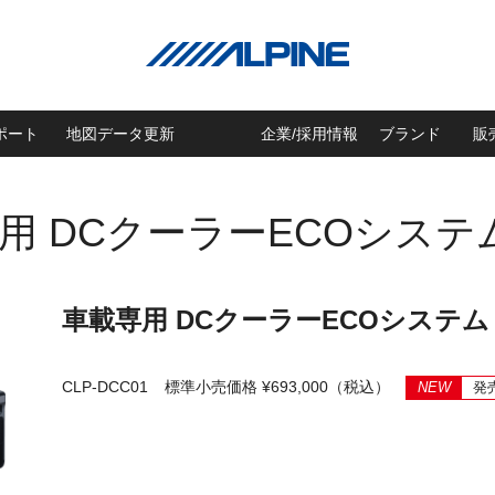
ポート
地図データ更新
企業/採用情報
ブランド
販
 車載専用 DCクーラーECOシステ
車載専用 DCクーラーECOシステム
CLP-DCC01
標準小売価格 ¥693,000（税込）
NEW
発