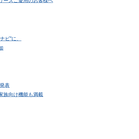
WV-S」シリーズご愛用のお客様へ
ナビ”に、
加
発表
家族向け機能も満載