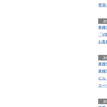
専用
車種
「VI
お客
車種
車種
ビル
カー