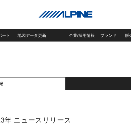
ポート
地図データ更新
企業/採用情報
ブランド
販
報
013年 ニュースリリース