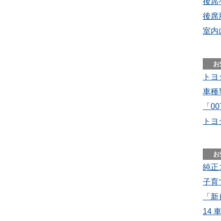
後席
後席
室内
トヨ
車種
「0
トヨ
純正
子育
「新
14