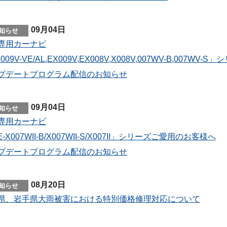
09月04日
専用カーナビ
009V-VE/AL,EX009V,EX008V,X008V,007WV-B,007
プデートプログラム配信のお知らせ
09月04日
専用カーナビ
E-X007WII-B/X007WII-S/X007II」シリーズご愛用のお客様へ
プデートプログラム配信のお知らせ
08月20日
県、岩手県大雨被害における特別価格修理対応について