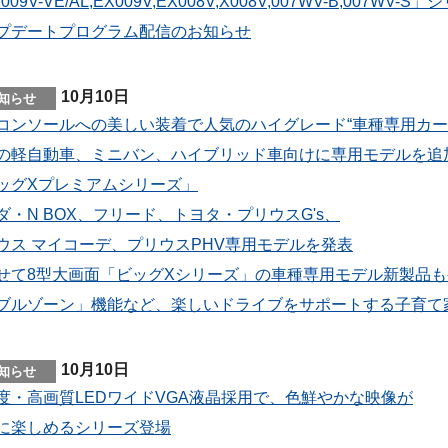
009V-VE/AL,EX009V,EX008V,X008V,007WV-B,007
プデートプログラム配信のお知らせ
10月10日
コンソールへの美しい装着で人気のハイグレード“車種専用カー
の軽自動車、ミニバン、ハイブリッド車向けに専用モデルを追
ッグXプレミアムシリーズ」
ダ・N BOX、フリード、トヨタ・プリウスG's、
ウス マイコーデ、プリウスPHV専用モデルを発表
せて8型大画面「ビッグXシリーズ」の車種専用モデル新製品も
ブルゾーン」機能など、楽しいドライブをサポートする子育て
10月10日
度・高画質LEDワイドVGA液晶採用で、色鮮やかな映像が
に楽しめるシリーズ登場