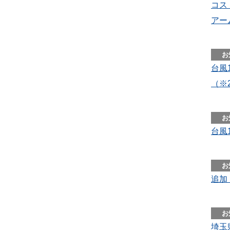
コス
アー
台風
（※
台風
追加
埼玉