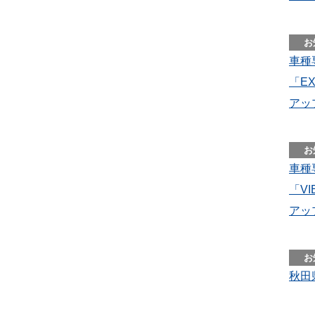
車種
「EX
アッ
車種
「VI
アッ
秋田