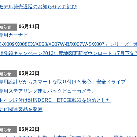
モデル発売遅延のお知らせとお詫び
06月11日
専用カーナビ
E-X009/X008EX/X008/X007W-B/X007W-S/X007」シリ
様登録キャンペーン2013年度地図更新ダウンロード（7月下旬
05月23日
専用設計だからスマートな取り付けと安心・安全ドライブ
専用ステアリング連動バックビューカメラ、
トイン取付け対応DSRC、ETC車載器を始めとした
ナビ関連製品を発表
05月23日