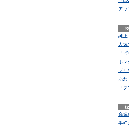
「EX
アッ
純正
人気
「ビ
ホン
プリ
あわ
「ダ
高輝
手軽