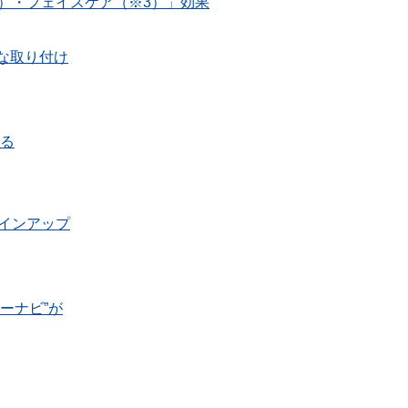
）・フェイスケア（※3）」効果
な取り付け
する
インアップ
ーナビ”が