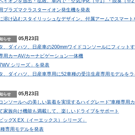
へイオンを放出・拡散。車内で「空気浄化（※1）・脱臭（※2
用プラズマクラスターイオン発生機を発表
に溶け込むスタイリッシュなデザイン。付属アームでスマート
05月23日
タ、ダイハツ、日産車の200mmワイドコンソールにフィット
専用カーAV/カーナビゲーション一体機
07WV シリーズ」を発表
タ、ダイハツ、日産車専用に52車種の受注生産専用モデルをラ
05月23日
コンソールへの美しい装着を実現するハイグレード“車種専用カ
て家族向け機能も満載して、楽しいドライブをサポート
ビッグX EX（イーエックス）シリーズ」
 車種専用モデルを発表