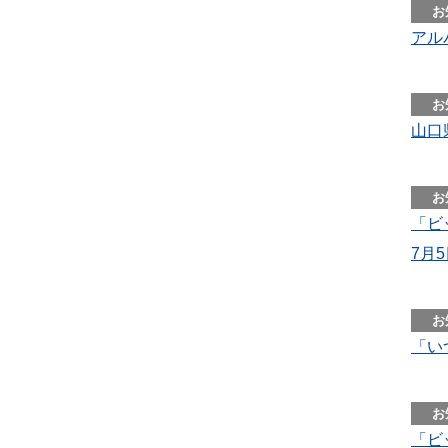
アル
山口
「ビ
7月
「いつ
「ビ