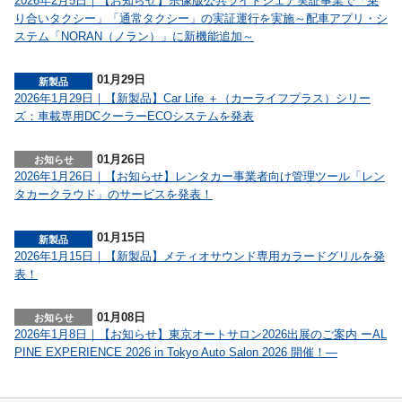
2026年2月5日｜【お知らせ】宗像版公共ライドシェア実証事業で「乗
り合いタクシー」「通常タクシー」の実証運行を実施～配車アプリ・シ
ステム「NORAN（ノラン）」に新機能追加～
01月29日
2026年1月29日｜【新製品】Car Life ＋（カーライフプラス）シリー
ズ：車載専用DCクーラーECOシステムを発表
01月26日
2026年1月26日｜【お知らせ】レンタカー事業者向け管理ツール「レン
タカークラウド」のサービスを発表！
01月15日
2026年1月15日｜【新製品】メティオサウンド専用カラードグリルを発
表！
01月08日
2026年1月8日｜【お知らせ】東京オートサロン2026出展のご案内 ーAL
PINE EXPERIENCE 2026 in Tokyo Auto Salon 2026 開催！―