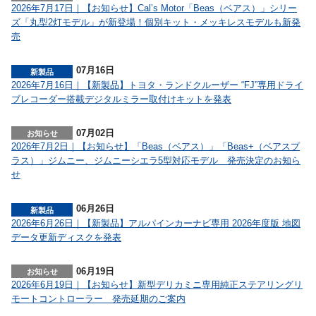
2026年7月17日｜【お知らせ】Cal’s Motor「Beas（ベアス）」シリー
ズ「丸型2灯モデル」が新登場！個別キット・メッキレスモデルも新発
売
07月16日
2026年7月16日｜【新製品】トヨタ・ランドクルーザー “FJ”専用ドライ
ブレコーダー搭載デジタルミラー取付けキットを発表
07月02日
2026年7月2日｜【お知らせ】「Beas（ベアス）」「Beas+（ベアスプ
ラス）」ジムニー、ジムニーシエラ5型対応モデル 発売決定のお知ら
せ
06月26日
2026年6月26日｜【新製品】アルパインカーナビ専用 2026年度版 地図
データ更新ディスクを発表
06月19日
2026年6月19日｜【お知らせ】新型デリカミニ専用純正ステアリングリ
モートコントローラー 発売延期のご案内